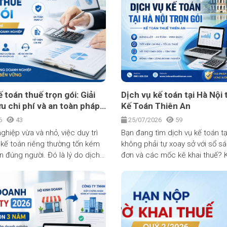
bài bản. Đây là thay đổi lớn ản
hơn 5 triệu hộ kinh doanh trên 
 toán thuế trọn gói: Giải
Dịch vụ kế toán tại Hà Nội 
ưu chi phí và an toàn pháp
Kế Toán Thiên An
anh nghiệp
26
43
25/07/2026
59
ghiệp vừa và nhỏ, việc duy trì
Bạn đang tìm dịch vụ kế toán tạ
kế toán riêng thường tốn kém
không phải tự xoay sở với sổ s
n đúng người. Đó là lý do dịch
đơn và các mốc kê khai thuế? 
thuế trọn gói ngày càng được
Thuế Thiên An có hơn 10 năm k
oanh nghiệp lựa chọn: chi phí
đang đồng hành cùng hơn 500
iều so với thuê kế toán nội bộ,
nghiệp và hộ kinh doanh trên đ
 bảo hồ sơ thuế đúng hạn,
Nội. Chúng tôi nhận trọn gói từ 
Bài viết dưới đây sẽ giúp bạn
khai thuế, lập báo cáo tài chín
h vụ này gồm những gì, chi phí
toán và làm việc trực tiếp với 