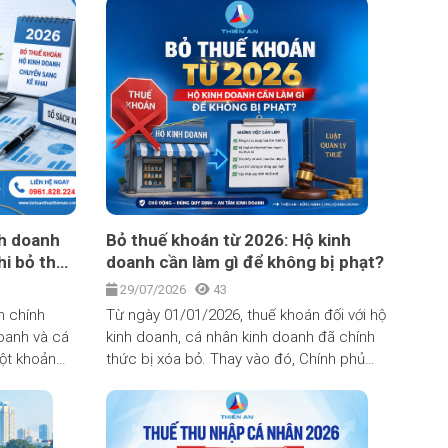
nh doanh
Bỏ thuế khoán từ 2026: Hộ kinh
hi bỏ thuế
doanh cần làm gì để không bị phạt?
29/07/2026
43
n chính
Từ ngày 01/01/2026, thuế khoán đối với hộ
doanh và cá
kinh doanh, cá nhân kinh doanh đã chính
một khoản
thức bị xóa bỏ. Thay vào đó, Chính phủ
h doanh nay
ban hành Nghị định 68/2026/NĐ-CP (ngày
 trên
05/03/2026) quy định cơ chế tự kê khai –
ng thời lưu
tự nộp thuế. Đây là thay đổi lớn nhất trong
hép sổ sách
nhiều năm trở lại đây, buộc mọi hộ kinh