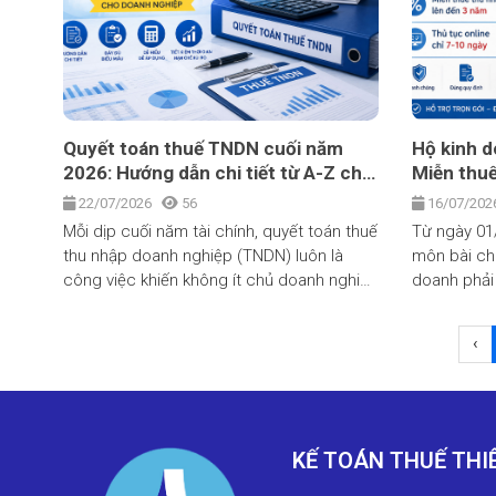
cách chính xác, đúng hạn, đồng thời tối ưu
ra sao và c
chi phí thuế và giảm thiểu tối đa rủi ro
pháp lý.
Quyết toán thuế TNDN cuối năm
Hộ kinh d
2026: Hướng dẫn chi tiết từ A-Z cho
Miễn thu
doanh nghiệp
online ch
22/07/2026
56
16/07/20
Mỗi dịp cuối năm tài chính, quyết toán thuế
Từ ngày 01/
thu nhập doanh nghiệp (TNDN) luôn là
môn bài chí
công việc khiến không ít chủ doanh nghiệp
doanh phải 
và kế toán viên "mất ăn mất ngủ". Năm
doanh thu t
2026 lại càng đặc biệt hơn khi Luật Thuế
chuẩn hóa 
‹
TNDN mới cùng hàng loạt nghị định hướng
dẫn chính thức đi vào áp dụng trọn vẹn
cho cả một kỳ tính thuế. Bài viết dưới đây,
Kế Toán Thuế Thiên An sẽ giúp bạn nắm
rõ toàn bộ quy định mới nhất, thời hạn nộp
KẾ TOÁN THUẾ THI
hồ sơ, mức thuế suất áp dụng và những rủi