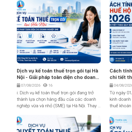
Dịch vụ kế toán thuế trọn gói tại Hà
Cách tính
Nội - Giải pháp toàn diện cho doanh
chi tiết 
nghiệp SME
07/08/2026
16
04/08/20
i: Dịch vụ kế toán thuế trọn gói đang trở
Từ ngày 01
thành lựa chọn hàng đầu của các doanh
kinh doanh 
nghiệp vừa và nhỏ (SME) tại Hà Nội. Thay vì
thuế khoán 
phải tuyển dụng và duy trì một phòng kế
quyết 198/
toán cồng kềnh, tốn kém, doanh nghiệp có
mức khoán 
thể giao toàn bộ công việc sổ sách, kê
hộ kinh doa
khai và quyết toán thuế cho một đơn vị
tự nộp thuế