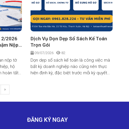
 2/2026
Dịch Vụ Dọn Dẹp Sổ Sách Kế Toán
Chậm Nộp
Trọn Gói
1/7/2026
09/07/2026
82
ạn nộp tờ
Dọn dẹp sổ sách kế toán là công việc mà
hiệp, hộ
bất kỳ doanh nghiệp nào cũng nên thực
n hoàn tất
hiện định kỳ, đặc biệt trước mỗi kỳ quyết
nhất ngày
toán thuế. Một bộ sổ sách đầy đủ, gọn
 loạt quy
gàng, đúng quy định không chỉ giúp doanh
›
/2026. Kế
nghiệp tránh được các khoản phạt không
trong bài
đáng có mà còn là nền tảng để lãnh đạo
ra quyết định kinh doanh chính xác.
ĐĂNG KÝ NGAY