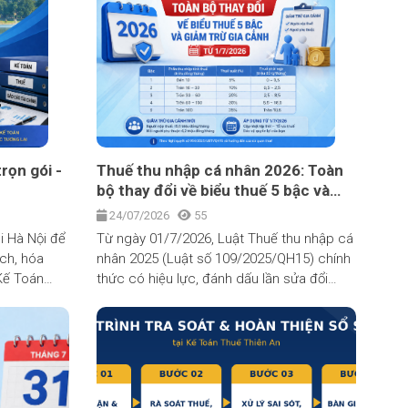
h hưởng đến
doanh phải làm quen với sổ sách, hóa đơn
cả nước.
và kê khai thuế thay cho việc nộp một
khoản khoán cố định như trước. Vậy hộ
kinh doanh cần chuẩn bị những gì để tuân
thủ đúng luật và tránh bị truy thu, xử phạt?
Bài viết dưới đây của Kế Toán Thiên An sẽ
giải đáp chi tiết.
trọn gói -
Thuế thu nhập cá nhân 2026: Toàn
bộ thay đổi về biểu thuế 5 bậc và
giảm trừ gia cảnh từ 1/7/2026
24/07/2026
55
i Hà Nội để
Từ ngày 01/7/2026, Luật Thuế thu nhập cá
ách, hóa
nhân 2025 (Luật số 109/2025/QH15) chính
Kế Toán
thức có hiệu lực, đánh dấu lần sửa đổi
inh nghiệm,
toàn diện nhất về thuế thu nhập cá nhân
 doanh
2026 trong hơn một thập kỷ qua.
ịa bàn Hà
ghi sổ, kê
h đến quyết
cơ quan