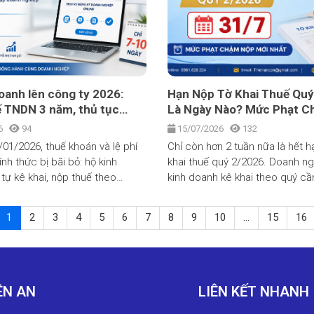
ách chọn đơn vị uy tín.
thuế.
oanh lên công ty 2026:
Hạn Nộp Tờ Khai Thuế Quý
ế TNDN 3 năm, thủ tục
Là Ngày Nào? Mức Phạt 
ỉ 7-10 ngày
Và Loạt Quy Định Mới Từ 
26
94
15/07/2026
132
01/2026, thuế khoán và lệ phí
Chỉ còn hơn 2 tuần nữa là hết h
nh thức bị bãi bỏ: hộ kinh
khai thuế quý 2/2026. Doanh ng
tự kê khai, nộp thuế theo
kinh doanh kê khai theo quý cầ
hực tế, ghi chép sổ sách và
tờ khai thuế GTGT, TNCN chậm 
hóa đơn, chứng từ.
31/7/2026, đồng thời lưu ý hàng
1
2
3
4
5
6
7
8
9
10
...
15
16
định mới vừa có hiệu lực từ 1/7
Toán Thiên An tổng hợp đầy đủ 
viết dưới đây.
ÊN AN
LIÊN KẾT NHANH