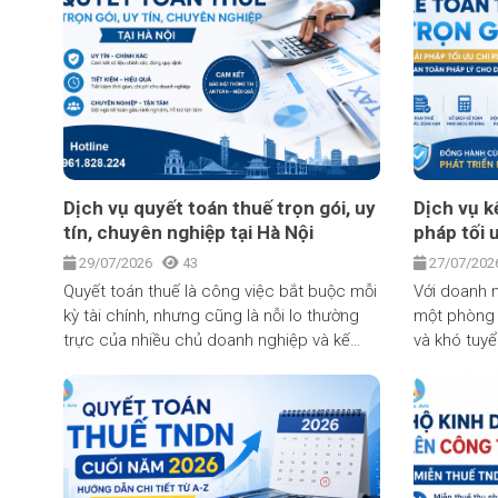
chuyên nghiệp. Trong bài viết dưới đây, Kế
Toán Thuế Thiên An sẽ giúp bạn hiểu rõ
dịch vụ kế toán thuế trọn gói là gì, lợi ích
mang lại, quy trình triển khai và tiêu chí lựa
chọn đơn vị cung cấp uy tín.
Dịch vụ quyết toán thuế trọn gói, uy
Dịch vụ kế
tín, chuyên nghiệp tại Hà Nội
pháp tối 
lý cho do
29/07/2026
43
27/07/20
Quyết toán thuế là công việc bắt buộc mỗi
Với doanh n
kỳ tài chính, nhưng cũng là nỗi lo thường
một phòng 
trực của nhiều chủ doanh nghiệp và kế
và khó tuyể
toán viên: khối lượng chứng từ lớn, quy
vụ kế toán 
định thay đổi liên tục, chỉ một sai sót nhỏ
nhiều chủ d
cũng có thể dẫn tới bị truy thu và xử phạt.
thấp hơn nh
Sử dụng dịch vụ quyết toán thuế chuyên
mà vẫn đảm
nghiệp là giải pháp giúp doanh nghiệp
đúng luật. 
hoàn tất nghĩa vụ với cơ quan thuế một
hiểu rõ dịc