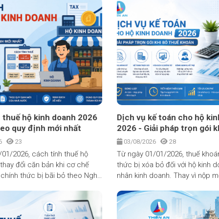
 thuế hộ kinh doanh 2026
Dịch vụ kế toán cho hộ ki
theo quy định mới nhất
2026 - Giải pháp trọn gói k
khoán
26
23
03/08/2026
28
/01/2026, cách tính thuế hộ
Từ ngày 01/01/2026, thuế khoá
thay đổi căn bản khi cơ chế
thức bị xóa bỏ đối với hộ kinh 
chính thức bị bãi bỏ theo Nghị
nhân kinh doanh. Thay vì nộp 
2025/QH15. Thay vì nộp một
thuế cố định như trước, hộ kin
cố định như trước, hàng triệu
phải tự kê khai, tự nộp thuế dựa
nh chuyển sang tự kê khai và
doanh thu và chi phí thực tế, đồ
 dựa trên doanh thu thực tế.
trữ hóa đơn, chứng từ và ghi c