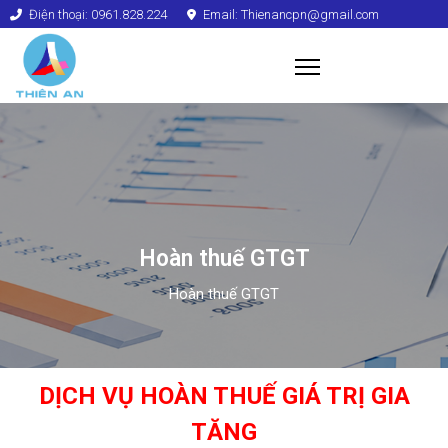
Điện thoại: 0961.828.224
Email: Thienancpn@gmail.com
Hoàn thuế GTGT
Hoàn thuế GTGT
DỊCH VỤ HOÀN THUẾ GIÁ TRỊ GIA
TĂNG